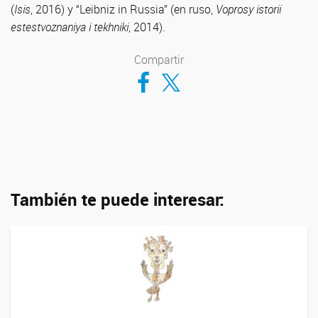
(
Isis
, 2016) y “Leibniz in Russia” (en ruso,
Voprosy istorii
estestvoznaniya i tekhniki
, 2014).
Compartir
Compartir en Facebook
Compartir en Twitter
También te puede interesar: