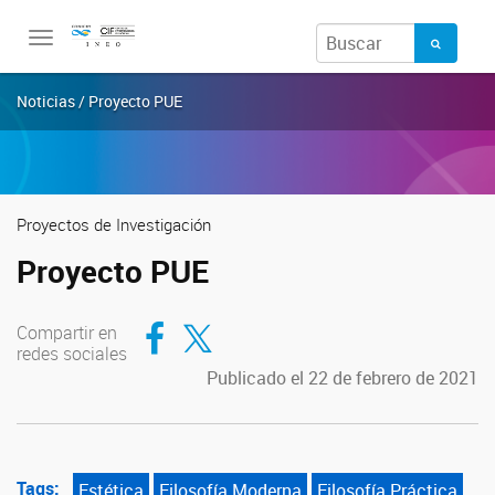
Toggle
navigation
Noticias / Proyecto PUE
Proyectos de Investigación
Proyecto PUE
Compartir en Facebook
Compartir en Twitter
Compartir en
redes sociales
Publicado el 22 de febrero de 2021
Tags:
Estética
Filosofía Moderna
Filosofía Práctica