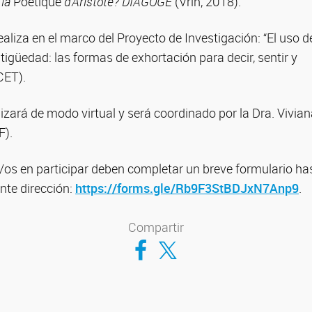
 la
Poétique
d’Aristote? DIAGOGÈ
(Vrin, 2018).
ealiza en el marco del Proyecto de Investigación: “El uso d
ntigüedad: las formas de exhortación para decir, sentir y
CET).
lizará de modo virtual y será coordinado por la Dra. Vivia
F).
os en participar deben completar un breve formulario has
ente dirección:
https://forms.gle/Rb9F3StBDJxN7Anp9
.
Compartir
Compartir en Facebook
Compartir en Twitter