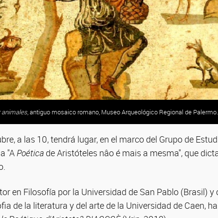
r animales
, antiguo mosaico romano, Museo Arqueológico Regional de Palermo.
bre, a las 10, tendrá lugar, en el marco del Grupo de Estud
ia "A
Poética
de Aristóteles nâo é mais a mesma", que dicta
o.
ctor en Filosofía por la Universidad de San Pablo (Brasil) 
fia de la literatura y del arte de la Universidad de Caen, h