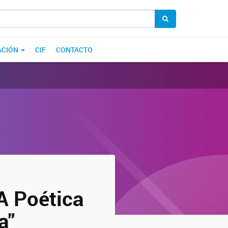
ACIÓN
CIF
CONTACTO
"A Poética
a"