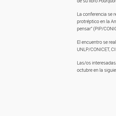
de su libro
Pourquoi
La conferencia se r
protréptico en la A
pensar” (PIP/CONI
El encuentro se rea
UNLP/CONICET, CI
Las/os interesadas/
octubre en la sigui