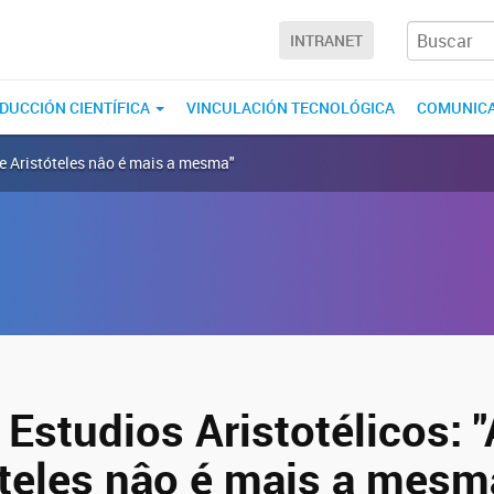
INTRANET
DUCCIÓN CIENTÍFICA
VINCULACIÓN TECNOLÓGICA
COMUNIC
de Aristóteles nâo é mais a mesma"
Estudios Aristotélicos: 
óteles nâo é mais a mesm