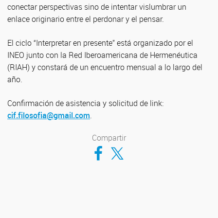
conectar perspectivas sino de intentar vislumbrar un
enlace originario entre el perdonar y el pensar.
El ciclo “Interpretar en presente” está organizado por el
INEO junto con la Red Iberoamericana de Hermenéutica
(RIAH) y constará de un encuentro mensual a lo largo del
año.
Confirmación de asistencia y solicitud de link:
cif.filosofia@gmail.com
.
Compartir
Compartir en Facebook
Compartir en Twitter